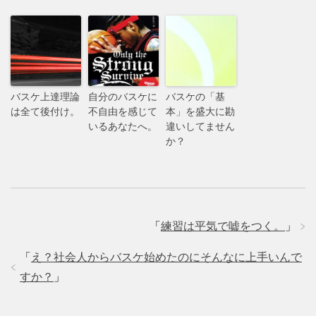
バスケ上達理論
自分のバスケに
バスケの「基
は全て後付け。
不自由を感じて
本」を盛大に勘
いるあなたへ。
違いしてません
か？
「
練習は平気で嘘をつく。
」
「
え？社会人からバスケ始めたのにそんなに上手いんで
すか？
」