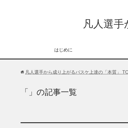
凡人選手
はじめに
凡人選手から成り上がるバスケ上達の「本質」
T
「」の記事一覧