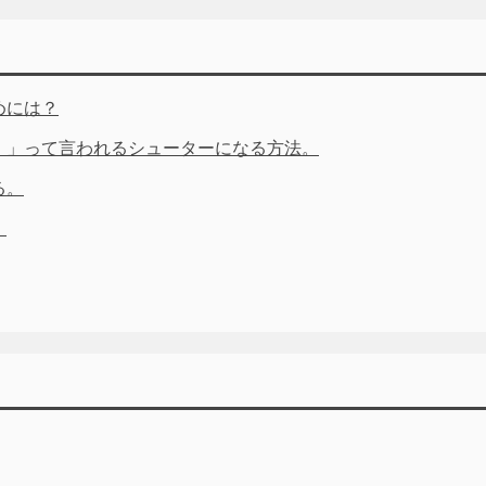
めには？
！」って言われるシューターになる方法。
る。
。