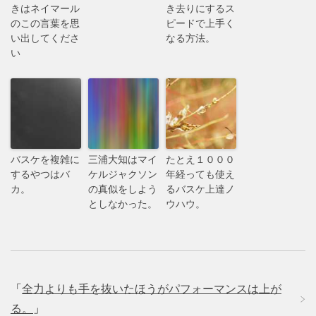
きはネイマール
き去りにするス
のこの言葉を思
ピードで上手く
い出してくださ
なる方法。
い
バスケを複雑に
三浦大知はマイ
たとえ１０００
するやつはバ
ケルジャクソン
年経っても使え
カ。
の真似をしよう
るバスケ上達ノ
としなかった。
ウハウ。
「
全力よりも手を抜いたほうがパフォーマンスは上が
る。
」